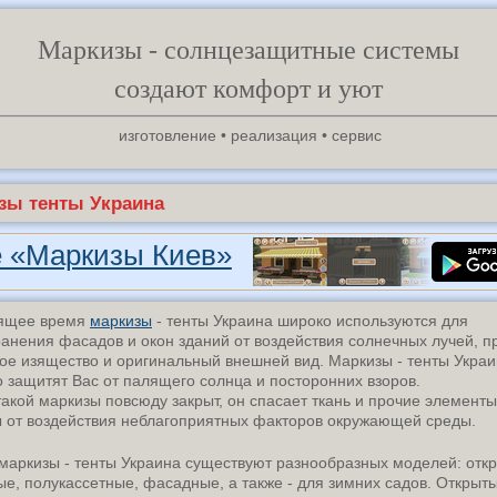
Маркизы - солнцезащитные системы
создают комфорт и уют
изготовление • реализация • сервис
зы тенты Украина
 «Маркизы Киев»
оящее время
маркизы
- тенты Украина широко используются для
анения фасадов и окон зданий от воздействия солнечных лучей, п
ое изящество и оригинальный внешней вид. Маркизы - тенты Укра
 защитят Вас от палящего солнца и посторонних взоров.
такой маркизы повсюду закрыт, он спасает ткань и прочие элементы
 от воздействия неблагоприятных факторов окружающей среды.
маркизы - тенты Украина существуют разнообразных моделей: отк
ые, полукассетные, фасадные, а также - для зимних садов. Открыт