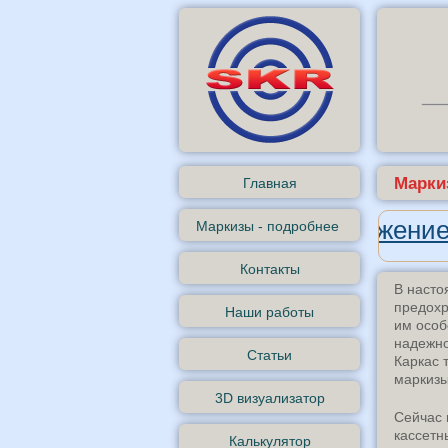
Марки
Главная
Андроид-приложение
Маркизы - подробнее
Контакты
В наст
предохр
Наши работы
им особ
надежно
Статьи
Каркас 
маркизы
3D визуализатор
Сейчас 
кассетн
Калькулятор