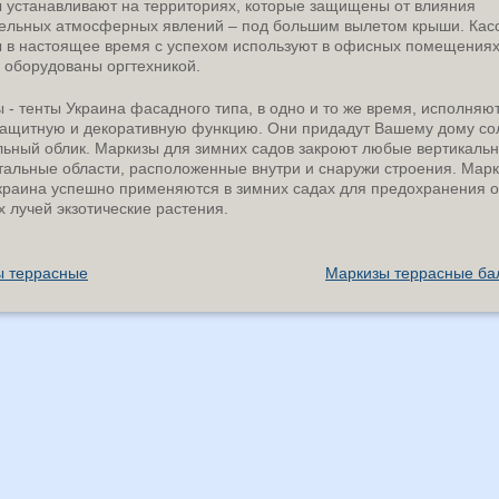
 устанавливают на территориях, которые защищены от влияния
ельных атмосферных явлений – под большим вылетом крыши. Кас
 в настоящее время с успехом используют в офисных помещениях
 оборудованы оргтехникой.
 - тенты Украина фасадного типа, в одно и то же время, исполняю
ащитную и декоративную функцию. Они придадут Вашему дому с
льный облик. Маркизы для зимних садов закроют любые вертикаль
тальные области, расположенные внутри и снаружи строения. Марк
краина успешно применяются в зимних садах для предохранения о
 лучей экзотические растения.
ы террасные
Маркизы террасные ба