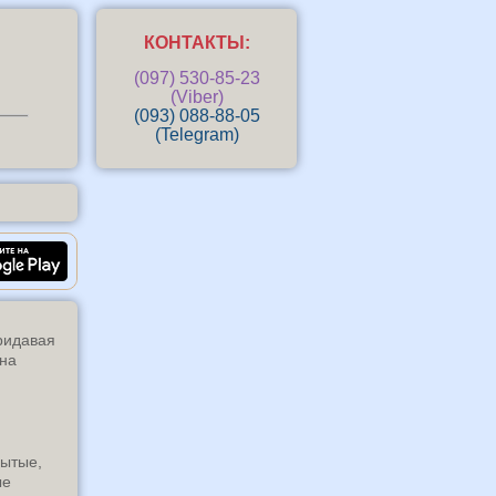
КОНТАКТЫ:
(097) 530-85-23
(Viber)
(093) 088-88-05
(Telegram)
Андроид-приложение «Маркизы
ридавая
ина
рытые,
ые