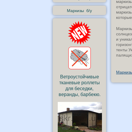
маркизы
отрицат
Маркизы б/у
маркизы
которые
Маркизы
солнцез
и уника
горизон
тенты У
палящих
Маркиз
Ветроустойчивые
тканевые роллеты
для беседки,
веранды, барбекю.