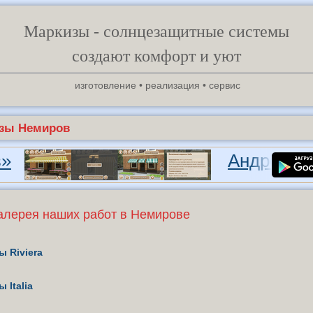
Маркизы - солнцезащитные системы
создают комфорт и уют
изготовление • реализация • сервис
зы Немиров
»
Андроид-п
алерея наших работ в Немирове
 Riviera
 Italia