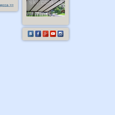
есса >>