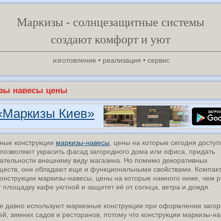
Маркизы - солнцезащитные системы
создают комфорт и уют
изготовление • реализация • сервис
зы навесы цены
«Маркизы Киев»
ные конструкции
маркизы-навесы
, цены на которые сегодня досту
 позволяют украсить фасад загородного дома или офиса, придать
ательности внешнему виду магазина. Но помимо декоративных
еств, они обладают еще и функциональными свойствами. Компак
конструкции маркизы-навесы, цены на которые намного ниже, чем 
 площадку кафе уютной и защитят её от солнца, ветра и дождя.
е давно используют маркизные конструкции при оформлении заго
ей, зимних садов и ресторанов, потому что конструкции маркизы-на