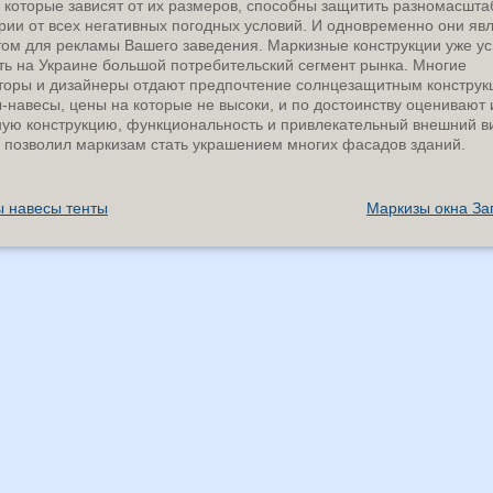
 которые зависят от их размеров, способны защитить разномасшт
рии от всех негативных погодных условий. И одновременно они яв
ом для рекламы Вашего заведения. Маркизные конструкции уже у
ть на Украине большой потребительский сегмент рынка. Многие
торы и дизайнеры отдают предпочтение солнцезащитным констру
-навесы, цены на которые не высоки, и по достоинству оценивают 
ую конструкцию, функциональность и привлекательный внешний в
 позволил маркизам стать украшением многих фасадов зданий.
 навесы тенты
Маркизы окна За