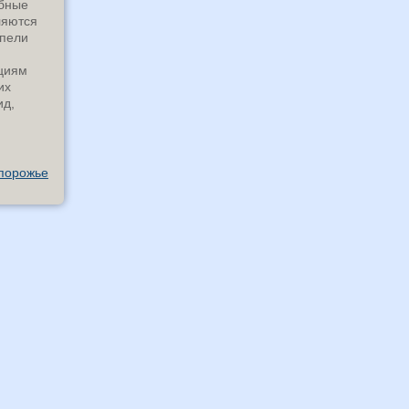
абные
ляются
спели
кциям
их
ид,
порожье