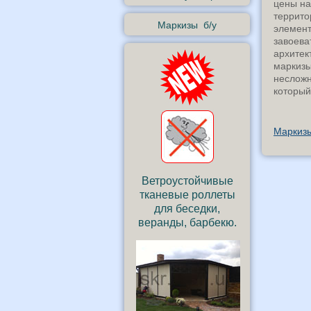
цены на
террито
Маркизы б/у
элемент
завоева
архитек
маркизы
несложн
который
Маркизы
Ветроустойчивые
тканевые роллеты
для беседки,
веранды, барбекю.