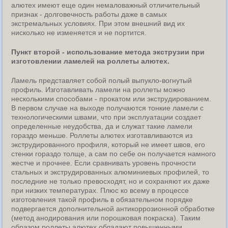
алютех имеют еще один немаловажный отличительный
признак - долговечность работы даже в самых
экстремальных условиях. При этом внешний вид их
нисколько не изменяется и не портится.
Пункт второй - использование метода экструзии при
изготовлении ламелей на роллеты алютех.
Ламель представляет собой полый выпукло-вогнутый
профиль. Изготавливать ламели на роллеты можно
несколькими способами - прокатом или экструдированием.
В первом случае на выходе получаются тонкие ламели с
технологическими швами, что при эксплуатации создает
определенные неудобства, да и служат такие ламели
гораздо меньше. Роллеты алютех изготавливаются из
экструдированного профиля, который не имеет швов, его
стенки гораздо толще, а сам по себе он получается намного
жестче и прочнее. Если сравнивать уровень прочности
стальных и экструдированных алюминиевых профилей, то
последние не только превосходят, но и сохраняют их даже
при низких температурах. Плюс ко всему в процессе
изготовления такой профиль в обязательном порядке
подвергается дополнительной антикоррозионной обработке
(метод анодирования или порошковая покраска). Таким
образом роллеты алютех обладают повышенными