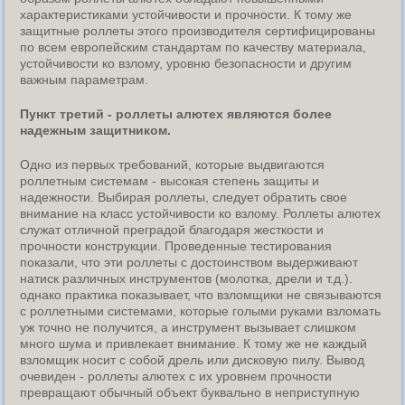
характеристиками устойчивости и прочности. К тому же
защитные роллеты этого производителя сертифицированы
по всем европейским стандартам по качеству материала,
устойчивости ко взлому, уровню безопасности и другим
важным параметрам.
Пункт третий - роллеты алютех являются более
надежным защитником.
Одно из первых требований, которые выдвигаются
роллетным системам - высокая степень защиты и
надежности. Выбирая роллеты, следует обратить свое
внимание на класс устойчивости ко взлому. Роллеты алютех
служат отличной преградой благодаря жесткости и
прочности конструкции. Проведенные тестирования
показали, что эти роллеты с достоинством выдерживают
натиск различных инструментов (молотка, дрели и т.д.).
однако практика показывает, что взломщики не связываются
с роллетными системами, которые голыми руками взломать
уж точно не получится, а инструмент вызывает слишком
много шума и привлекает внимание. К тому же не каждый
взломщик носит с собой дрель или дисковую пилу. Вывод
очевиден - роллеты алютех с их уровнем прочности
превращают обычный объект буквально в неприступную