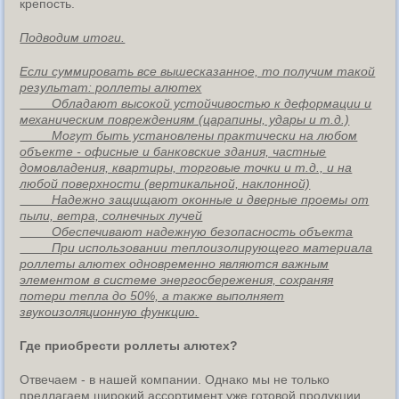
крепость.
Подводим итоги.
Если суммировать все вышесказанное, то получим такой
результат: роллеты алютех
Обладают высокой устойчивостью к деформации и
механическим повреждениям (царапины, удары и т.д.)
Могут быть установлены практически на любом
объекте - офисные и банковские здания, частные
домовладения, квартиры, торговые точки и т.д., и на
любой поверхности (вертикальной, наклонной)
Надежно защищают оконные и дверные проемы от
пыли, ветра, солнечных лучей
Обеспечивают надежную безопасность объекта
При использовании теплоизолирующего материала
роллеты алютех одновременно являются важным
элементом в системе энергосбережения, сохраняя
потери тепла до 50%, а также выполняет
звукоизоляционную функцию.
Где приобрести роллеты алютех?
Отвечаем - в нашей компании. Однако мы не только
предлагаем широкий ассортимент уже готовой продукции,