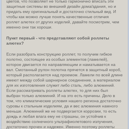
цветов, что позволяет не только гармонично вписать эти
защитные системы во внешний дизайн дома/здания, но и
придать ему оригинальный и достаточно стильный вид. И
чтобы как можно лучше понять качественные отличия
роллет алютех от других изделий, давайте посмотрим, чем
именно они так хороши.
Пункт первый - что представляют собой роллеты
алютех?
Если разобрать конструкцию роллет, то получим гибкое
полотно, состоящее из особых элементов (ламелей),
которое двигается по направляющим и наматывается на
вал. Смотанный рулон полотна прячется в защитный короб,
который располагается над проемом. Ламели по всей длине
имеют между собой шарнирное соединение, а материалом
для их изготовления служит либо сталь, либо алюминий.
Если рассматривать роллеты алютех, то для них был
выбран только алюминий. И на это есть причины. Дело в
том, что климатические условия нашего региона достаточно
суровы к стальным изделиям, да и вес алюминия намного
меньше. Алюминий же не подвергается коррозии, то есть
дождь и любая влага ему не страшны, он устойчив к
воздействию солнечного ультрафиолетового излучения,
достаточно прочен и надежен. Именно поэтому роллеты