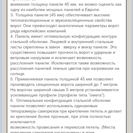
внимание толщину панели 45 мм, ее можно оценить как
одну из наиболее мощных панелей в Европе.
3. Толщина панели (45 мм) обеспечивает высокие
теплоизоляционные и звукоизоляционные свойства
ворот. Они превосходят аналогичные параметры ворот
ряда европейских компаний.
4. Панель имеет оптимальную конфигурацию контура
стальной оболочки. Лицевой и внутренний стальные
ласты скреплены в замок вверху и внизу панели. Это
существенно повышает прочность ворот к ударным и
ветровым нагрузкам и исключает возможность
расслоения панели. Исключается также возможность
расслоения панелей темных цветов при нагревании на
солнце.
5. Применяемая панель толщиной 45 мм позволяет
производить секционные ворота шириной до 7 метров.
На воротах шириной свыше 5 метров устанавливаются
усиливающие профили (профили типа "омега").
6. Оптимальная конфигурация стальной оболочки
панели позволяет использовать одинаковые
типоразмеры саморезов при креплении петель и делает
их крепление более прочным, при этом полностью
исключается
возможность провисания и перекосов петель. (Места
крепления саморезов расположены в зоне