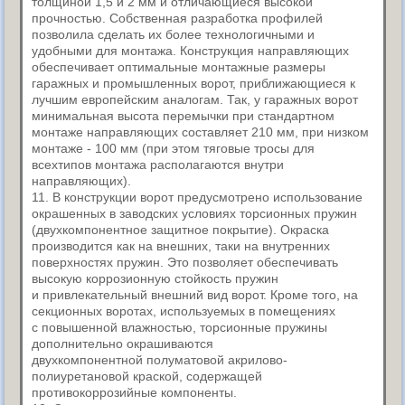
толщиной 1,5 и 2 мм и отличающиеся высокой
прочностью. Собственная разработка профилей
позволила сделать их более технологичными и
удобными для монтажа. Конструкция направляющих
обеспечивает оптимальные монтажные размеры
гаражных и промышленных ворот, приближающиеся к
лучшим европейским аналогам. Так, у гаражных ворот
минимальная высота перемычки при стандартном
монтаже направляющих составляет 210 мм, при низком
монтаже - 100 мм (при этом тяговые тросы для
всехтипов монтажа располагаются внутри
направляющих).
11. В конструкции ворот предусмотрено использование
окрашенных в заводских условиях торсионных пружин
(двухкомпонентное защитное покрытие). Окраска
производится как на внешних, таки на внутренних
поверхностях пружин. Это позволяет обеспечивать
высокую коррозионную стойкость пружин
и привлекательный внешний вид ворот. Кроме того, на
секционных воротах, используемых в помещениях
с повышенной влажностью, торсионные пружины
дополнительно окрашиваются
двухкомпонентной полуматовой акрилово-
полиуретановой краской, содержащей
противокоррозийные компоненты.