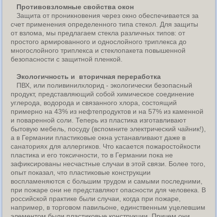
Противовзломные свойства окон
Защита от проникновения через окно обеспечивается за
счет применения определенного типа стекол. Для защиты
от взлома, мы предлагаем стекла различных типов: от
простого армированного и однослойного триплекса до
многослойного триплекса и стеклопакета повышенной
безопасности с защитной пленкой.
Экологичность и вторичная переработка
ПВХ, или поливинилхлорид - экологически безопасный
продукт, представляющий собой химическое соединение
углерода, водорода и связанного хлора, состоящий
примерно на 43% из нефтепродуктов и на 57% из каменной
и поваренной соли. Теперь из пластика изготавливают
бытовую мебель, посуду (вспомните электрический чайник!),
а в Германии пластиковые окна устанавливают даже в
санаториях для аллергиков. Что касается пожаростойкости
пластика и его токсичности, то в Германии пока не
зафиксированы несчастные случаи в этой связи. Более того,
опыт показал, что пластиковые конструкции
воспламеняются с большим трудом и самыми последними,
при пожаре они не представляют опасности для человека. В
российской практике были случаи, когда при пожаре,
например, в торговом павильоне, единственным уцелевшим
элементом были пластиковые конструкции. Причем они