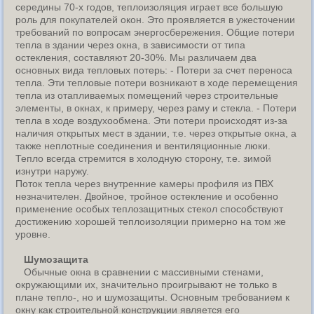
середины 70-х годов, теплоизоляция играет все большую
роль для покупателей окон. Это проявляется в ужесточении
требований по вопросам энергосбережения. Общие потери
тепла в здании через окна, в зависимости от типа
остекления, составляют 20-30%. Мы различаем два
основных вида тепловых потерь: - Потери за счет переноса
тепла. Эти тепловые потери возникают в ходе перемещения
тепла из отапливаемых помещений через строительные
элементы, в окнах, к примеру, через раму и стекла. - Потери
тепла в ходе воздухообмена. Эти потери происходят из-за
наличия открытых мест в здании, т.е. через открытые окна, а
также неплотные соединения и вентиляционные люки.
Тепло всегда стремится в холодную сторону, т.е. зимой
изнутри наружу.
Поток тепла через внутренние камеры профиля из ПВХ
незначителен. Двойное, тройное остекление и особенно
применение особых теплозащитных стекол способствуют
достижению хорошей теплоизоляции примерно на том же
уровне.
Шумозащита
Обычные окна в сравнении с массивными стенами,
окружающими их, значительно проигрывают не только в
плане тепло-, но и шумозащиты. Основным требованием к
окну как строительной конструкции является его