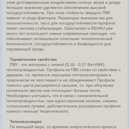
этим долговременным воздействием солнца, ветра и дождя
большое значение уделяется обеспечению высокой
погодоустойчивости. При этом стойкость твердого ПВХ
зависит от ряда факторов. Решающее значение как для
технологичности, так и для погодоустойчивости профиля
имеет система стабилизации. Salamander и REHAU уже
много лет используют самые современные присадки, что
обеспечивает оптимальное сочетание технологической
безопасности, погодоустойчивости и безвредности для
окружающей среды.
Термические свойства
ПВХ - это материал с низкой (0,16 - 0,17 Ватт/MK)
теплопроводностью. Профили из ПВХ схожи по свойствам с
деревом, т.е. являются хорошими теплоизоляторами и
практически не запотевают и не обледеневают Профили
темного цвета расширяются сильнее, т.к. при облучении
солнечным светом они поглощают больше тепла.
Необходимо учитывать, что в связи с незначительной
теплопроводностью, при одностороннем нагреве, скажем,
солнечными лучами, действительное расширение профиля
намного меньше теоретического.
Теплоизоляция
По меньшей мере, со времени энергетического кризиса