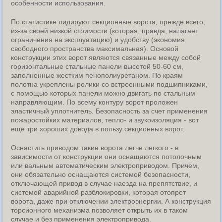
особенности использования.
По статистике лидируют секционные ворота, прежде всего,
из-за своей низкой стоимости (которая, правда, налагает
ограничения на эксплуатацию) и удобству (экономия
свободного пространства максимальная). Основой
конструкции этих ворот являются связанные между собой
горизонтальные стальные панели высотой 50-60 см,
заполненные жестким пенополиуретаном. По краям
полотна укреплены ролики со встроенными подшипниками,
с помощью которых панели можно двигать по стальным
направляющим. По всему контуру ворот проложен
эластичный уплотнитель. Безопасность за счет применения
пожаростойких материалов, тепло- и звукоизоляция - вот
еще три хороших довода в пользу секционных ворот.
Оснастить приводом такие ворота легче легкого - в
зависимости от конструкции они оснащаются потолочным
или вальным автоматическим электроприводом. Причем,
они обязательно оснащаются системой безопасности,
отключающей привод в случае наезда на препятствие, и
системой аварийной разблокировки, которая отопрет
ворота, даже при отключении электроэнергии. А конструкция
торсионного механизма позволяет открыть их в таком
случае и без применения электропривода.