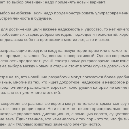
нет, то выбор очевиден: надо применять новый вариант.
выбор неизбежен, если надо продемонстрировать ультрасовремен
 устремленность в будущее.
 для достижения цели важнее надежность и удобство, то нет ничег
пробованных старых добрых методов, подходов и технологий, хор
ендовавших себя на протяжении многих лет, а то и веков.
 закрывающие въезд или вход на некую территорию или в какое-то
е - предмет, казалось бы, весьма консервативный. Однако соврем
енность предлагает целый спектр новых ультрасовременных конс
ема выбора между новым и старым стоит в этом случае довольно о
отря на то, что новейшие разработки могут показаться более удоб
вные, многие из тех, кто ищет добротное, надежное и недорогое 
предпочтение распашным воротам, конструкция которых не меняе
иально вот уже много столетий.
 современные распашные ворота могут не только открываться вруч
аться электроприводом. Но и в этом нет ничего принципиально нов
 которые управлялись дистанционно, с помощью ворота, существо
ие века. Единственное, что изменилось с тех пор - это то, что физи
дей или тягловых животных заменило электричество.