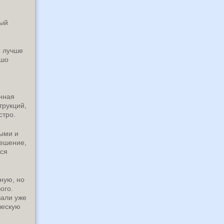
ный
о лучше
ошо
енная
трукций,
стро.
ными и
решение,
тся
ную, но
ого.
вали уже
ческую