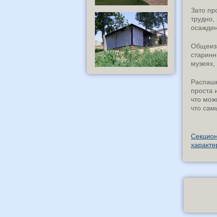
Зато пр
трудно,
осажден
Общеизв
старинн
музеях,
Распашн
проста 
что мож
что сам
Секцион
характе