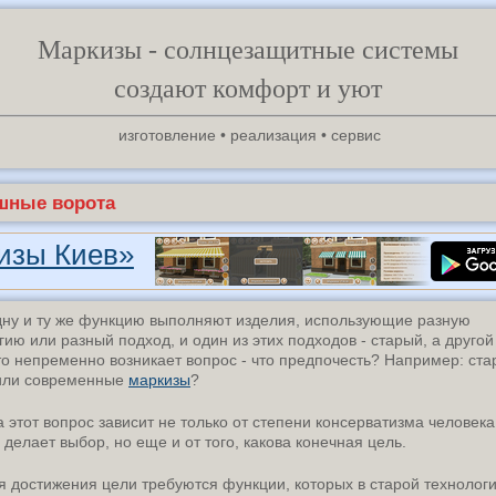
Маркизы - солнцезащитные системы
создают комфорт и уют
изготовление • реализация • сервис
шные ворота
зы Киев»
А
дну и ту же функцию выполняют изделия, использующие разную
гию или разный подход, и один из этих подходов - старый, а другой
то непременно возникает вопрос - что предпочесть? Например: ст
 или современные
маркизы
?
а этот вопрос зависит не только от степени консерватизма человека
 делает выбор, но еще и от того, какова конечная цель.
я достижения цели требуются функции, которых в старой технолог