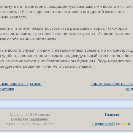
оникнуть на территорию, защищенную распашными воротами , так
 как тяжело было в древности вломиться в рыцарский замок или
ную крепость.
естны и эстетические достоинства распашных ворот. Некоторые
ые ворота считаются произведениями искусства. Их даже выставля
 как особо ценные экспонаты.
ые ворота служат людям с незапамятных времен, но их конструкци
и удобна, а возможности создать индивидуальный стиль столь обш
но не сомневаться в их благополучном будущем. Ведь нередко так 
ые древние решения - они же и самые лучшие.
ные ворота - краткая
Гаражные ворота - эс
ристика
над
Copyright © SKR.com.ua
Главная
Все права защищены.
Украина, Киев, 2004—2025 г.
Создать сайт
на
OF.
UA