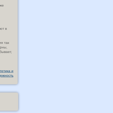
 же
ют в
я так
ирны,
бывает,
тетика и
ежность