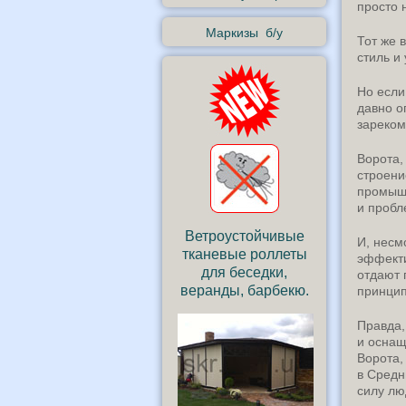
просто 
Маркизы б/у
Тот же 
стиль и
Но если
давно о
зареком
Ворота,
строени
промышл
и пробл
Ветроустойчивые
И, несм
тканевые роллеты
эффекти
для беседки,
отдают 
веранды, барбекю.
принцип
Правда,
и оснащ
Ворота,
в Средн
силу лю