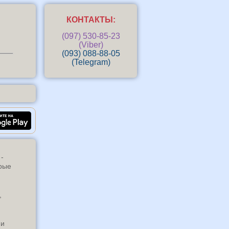
КОНТАКТЫ:
(097) 530-85-23
(Viber)
(093) 088-88-05
(Telegram)
ндроид-приложение «Маркизы Киев»
 -
арые
,
ии