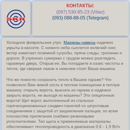
КОНТАКТЫ:
(097) 530-85-23 (Viber)
(093) 088-88-05 (Telegram)
Холодное февральское утро.
Маркизы навесы
надежно
укрыты в кассете. С низкого неба сыплется колючий снег,
ветер наметает поземкой сугробы, пряча следы, тропинки и
дороги. В утренних сумерках с трудом можно разглядеть
гаражную дверь. Открыв ее, Вы попадаете в оазис чистоты и
тепла, где сверкая лаком и никелем стоит Ваша машина.
Что же помогло сохранить тепло в Вашем гараже? Что
позволило Вам зимой сесть в теплом помещении в теплую
машину, открыть ворота, выехать из гаража и надежно
закрыть ворота, не выходя из машины? Это секционные
ворота! Щит ворот, выполненный из стальных
горячеоцинкованных сэндвич-панелей со шпунтовым
соединением с защитой от защемления пальцев, по всем
плоскостям прилегания снабжен резиновыми
уплотнителями. Тип щита и применяемые материалы
обеспечивают теплопроводность в диапазоне 0,6 - 1,9 Вт/ч