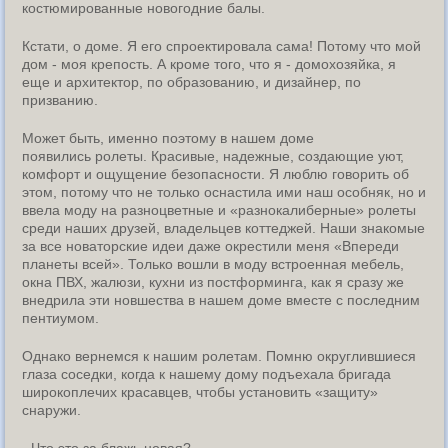
костюмированные новогодние балы.
Кстати, о доме. Я его спроектировала сама! Потому что мой
дом - моя крепость. А кроме того, что я - домохозяйка, я
еще и архитектор, по образованию, и дизайнер, по
призванию.
Может быть, именно поэтому в нашем доме
появились ролеты. Красивые, надежные, создающие уют,
комфорт и ощущение безопасности. Я люблю говорить об
этом, потому что не только оснастила ими наш особняк, но и
ввела моду на разноцветные и «разнокалиберные» ролеты
среди наших друзей, владельцев коттеджей. Наши знакомые
за все новаторские идеи даже окрестили меня «Впереди
планеты всей». Только вошли в моду встроенная мебель,
окна ПВХ, жалюзи, кухни из постформинга, как я сразу же
внедрила эти новшества в нашем доме вместе с последним
пентиумом.
Однако вернемся к нашим ролетам. Помню округлившиеся
глаза соседки, когда к нашему дому подъехала бригада
широкоплечих красавцев, чтобы установить «защиту»
снаружи.
- Что это за блажь новая?