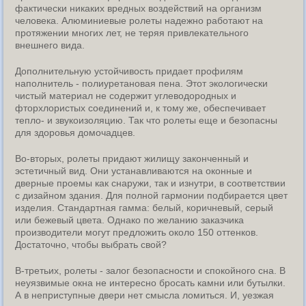
фактически никаких вредных воздействий на организм
человека. Алюминиевые ролеты надежно работают на
протяжении многих лет, не теряя привлекательного
внешнего вида.
Дополнительную устойчивость придает профилям
наполнитель - полиуретановая пена. Этот экологически
чистый материал не содержит углеводородных и
фторхлористых соединений и, к тому же, обеспечивает
тепло- и звукоизоляцию. Так что ролеты еще и безопасны
для здоровья домочадцев.
Во-вторых, ролеты придают жилищу законченный и
эстетичный вид. Они устанавливаются на оконные и
дверные проемы как снаружи, так и изнутри, в соответствии
с дизайном здания. Для полной гармонии подбирается цвет
изделия. Стандартная гамма: белый, коричневый, серый
или бежевый цвета. Однако по желанию заказчика
производители могут предложить около 150 оттенков.
Достаточно, чтобы выбрать свой?
В-третьих, ролеты - залог безопасности и спокойного сна. В
неуязвимые окна не интересно бросать камни или бутылки.
А в неприступные двери нет смысла ломиться. И, уезжая