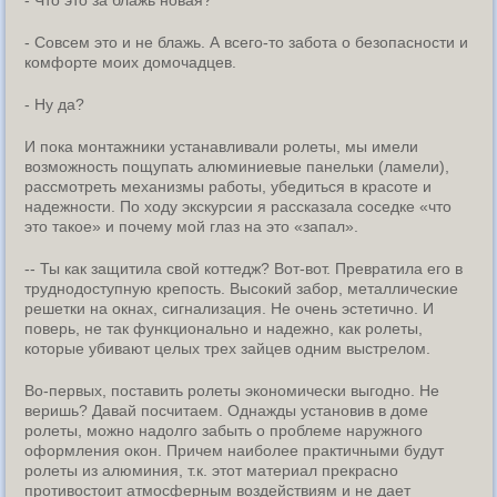
- Совсем это и не блажь. А всего-то забота о безопасности и
комфорте моих домочадцев.
- Ну да?
И пока монтажники устанавливали ролеты, мы имели
возможность пощупать алюминиевые панельки (ламели),
рассмотреть механизмы работы, убедиться в красоте и
надежности. По ходу экскурсии я рассказала соседке «что
это такое» и почему мой глаз на это «запал».
-- Ты как защитила свой коттедж? Вот-вот. Превратила его в
труднодоступную крепость. Высокий забор, металлические
решетки на окнах, сигнализация. Не очень эстетично. И
поверь, не так функционально и надежно, как ролеты,
которые убивают целых трех зайцев одним выстрелом.
Во-первых, поставить ролеты экономически выгодно. Не
веришь? Давай посчитаем. Однажды установив в доме
ролеты, можно надолго забыть о проблеме наружного
оформления окон. Причем наиболее практичными будут
ролеты из алюминия, т.к. этот материал прекрасно
противостоит атмосферным воздействиям и не дает