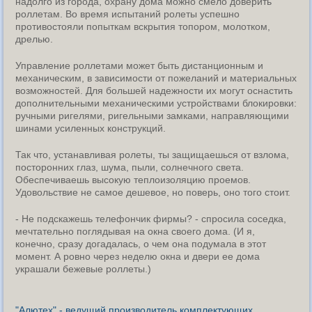
надолго из города, охрану дома можно смело доверить
роллетам. Во время испытаний ролеты успешно
противостояли попыткам вскрытия топором, молотком,
дрелью.
Управление роллетами может быть дистанционным и
механическим, в зависимости от пожеланий и материальных
возможностей. Для большей надежности их могут оснастить
дополнительными механическими устройствами блокировки:
ручными ригелями, ригельными замками, направляющими
шинами усиленных конструкций.
Так что, устанавливая ролеты, ты защищаешься от взлома,
посторонних глаз, шума, пыли, солнечного света.
Обеспечиваешь высокую теплоизоляцию проемов.
Удовольствие не самое дешевое, но поверь, оно того стоит.
- Не подскажешь телефончик фирмы? - спросила соседка,
мечтательно поглядывая на окна своего дома. (И я,
конечно, сразу догадалась, о чем она подумала в этот
момент. А ровно через неделю окна и двери ее дома
украшали бежевые роллеты.)
"Алютех" - ведущий производитель комплектующих