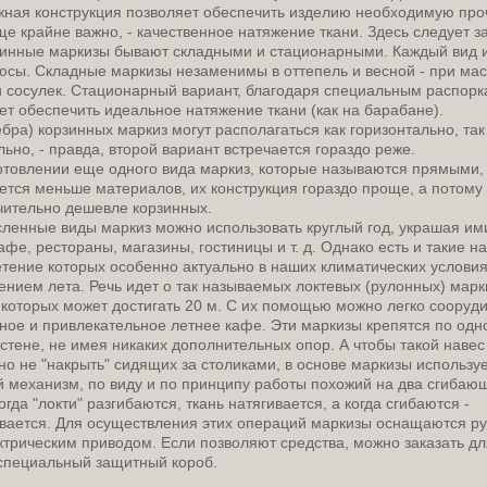
жная конструкция позволяет обеспечить изделию необходимую про
еще крайне важно, - качественное натяжение ткани. Здесь следует з
зинные маркизы бывают складными и стационарными. Каждый вид 
юсы. Складные маркизы незаменимы в оттепель и весной - при ма
 сосулек. Стационарный вариант, благодаря специальным распорк
ет обеспечить идеальное натяжение ткани (как на барабане).
ебра) корзинных маркиз могут располагаться как горизонтально, так
льно, - правда, второй вариант встречается гораздо реже.
отовлении еще одного вида маркиз, которые называются прямыми,
ется меньше материалов, их конструкция гораздо проще, а потому 
чительно дешевле корзинных.
ленные виды маркиз можно использовать круглый год, украшая им
кафе, рестораны, магазины, гостиницы и т. д. Однако есть и такие н
тение которых особенно актуально в наших климатических условия
ением лета. Речь идет о так называемых локтевых (рулонных) марк
которых может достигать 20 м. С их помощью можно легко сооруди
ное и привлекательное летнее кафе. Эти маркизы крепятся по одн
 стене, не имея никаких дополнительных опор. А чтобы такой навес
 но не "накрыть" сидящих за столиками, в основе маркизы использу
 механизм, по виду и по принципу работы похожий на два сгибаю
огда "локти" разгибаются, ткань натягивается, а когда сгибаются -
вается. Для осуществления этих операций маркизы оснащаются р
ктрическим приводом. Если позволяют средства, можно заказать дл
специальный защитный короб.