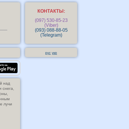
КОНТАКТЫ:
(097) 530-85-23
(Viber)
(093) 088-88-05
(Telegram)
рус
укр
Андроид-приложение «Маркизы 
й над
 снега,
оны,
анным
ые лучи