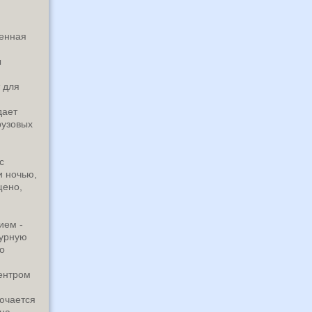
ченная
ы
 для
дает
рузовых
с
и ночью,
щено,
ием -
турную
о
центром
лючается