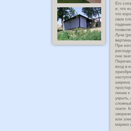
Его сло
и, что 
что кор
свои пл
падении
позволя
Лучи (р
вертика
При изг
расходу
они зна
Перечис
вход в 
приобре
наступл
ширина 
простор
линии к
укрыть,
сложный
локтя. К
сворачи
или эле
маркиз 