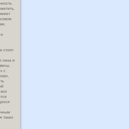
чность
аметить,
имеет
ссовом
ам,
 и
и стоят
и окна и
авесы,
х с
изах,
ть
ой
 мог
ется
щихся
учным
я таких