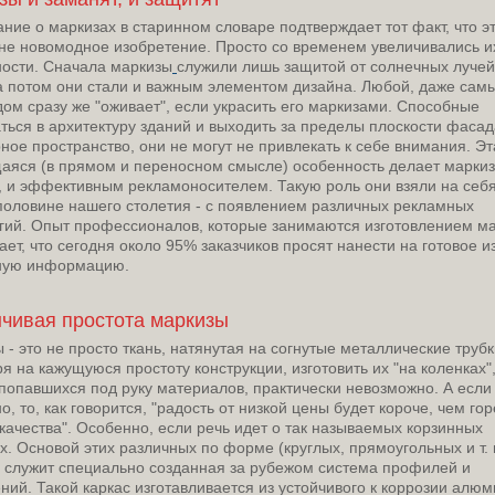
ние о маркизах в старинном словаре подтверждает тот факт, что э
не новомодное изобретение. Просто со временем увеличивались и
ости. Сначала маркизы
служили лишь защитой от солнечных лучей,
а потом они стали и важным элементом дизайна. Любой, даже сам
дом сразу же "оживает", если украсить его маркизами. Способные
ться в архитектуру зданий и выходить за пределы плоскости фасад
ное пространство, они не могут не привлекать к себе внимания. Эт
яся (в прямом и переносном смысле) особенность делает маркиз
, и эффективным рекламоносителем. Такую роль они взяли на себя
половине нашего столетия - с появлением различных рекламных
гий. Опыт профессионалов, которые занимаются изготовлением ма
ает, что сегодня около 95% заказчиков просят нанести на готовое 
ную информацию.
чивая простота маркизы
 - это не просто ткань, натянутая на согнутые металлические трубк
я на кажущуюся простоту конструкции, изготовить их "на коленках",
попавшихся под руку материалов, практически невозможно. А если
, то, как говорится, "радость от низкой цены будет короче, чем гор
 качества". Особенно, если речь идет о так называемых корзинных
х. Основой этих различных по форме (круглых, прямоугольных и т. 
 служит специально созданная за рубежом система профилей и
ний. Такой каркас изготавливается из устойчивого к коррозии алюм