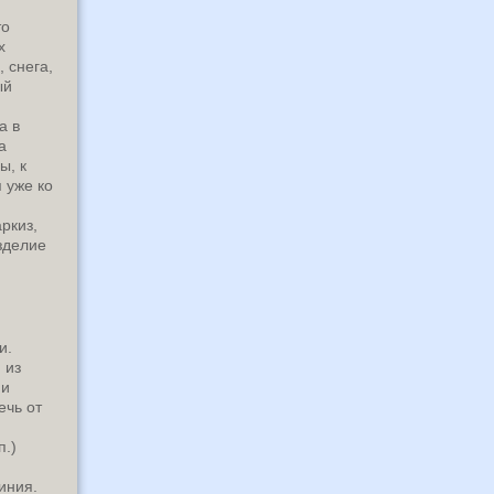
то
х
 снега,
ый
а в
а
ы, к
 уже ко
ркиз,
изделие
и.
 из
 и
ечь от
п.)
иния.