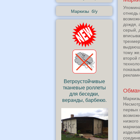
Упомина
Маркизы б/у
отнюдь 
возможн
дождя, 
серый, 
вписыва
трехмер
выдающа
тому же
второй 
техноло
показыв
реклам
Ветроустойчивые
тканевые роллеты
Обман
для беседки,
Маркизы
веранды, барбекю.
Несмотр
первых 
возможно
низкого
маркиза
изделий
соедине