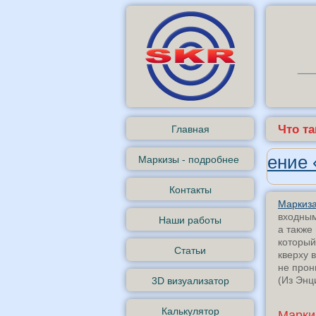
Что т
Главная
Андроид-приложение «
Маркизы - подробнее
Контакты
Маркиз
входным
Наши работы
а также
который
Статьи
кверху 
не прон
(Из Энц
3D визуализатор
Калькулятор
Марки