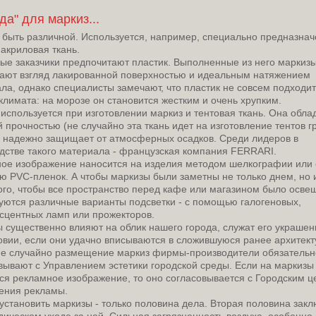
а" для маркиз...
т быть различной. Используется, например, специально предназна
 акриловая ткань.
ые заказчики предпочитают пластик. Выполненные из него маркиз
ают взгляд лакированной поверхностью и идеальным натяжением
ла, однако специалисты замечают, что пластик не совсем подходит
климата: на морозе он становится жестким и очень хрупким.
используется при изготовлении маркиз и тентовая ткань. Она обла
 прочностью (не случайно эта ткань идет на изготовление тентов г
 надежно защищает от атмосферных осадков. Среди лидеров в
дстве такого материала - французская компания FERRARI.
ое изображение наносится на изделия методом шелкографии или 
 PVC-пленок. А чтобы маркизы были заметны не только днем, но 
ого, чтобы все пространство перед кафе или магазином было осве
уются различные варианты подсветки - с помощью галогеновых,
центных ламп или прожекторов.
 существенно влияют на облик нашего города, служат его украшен
овии, если они удачно вписываются в сложившуюся ранее архитек
Не случайно размещение маркиз фирмы-производители обязательн
вывают с Управлением эстетики городской среды. Если на маркизы
ся рекламное изображение, то оно согласовывается с Городским 
ения рекламы.
установить маркизы - только половина дела. Вторая половина зак