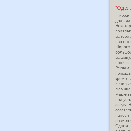
"Одежд
...може
для них
Некотор
привлек
материа
нашего 
Широко 
большой
машин),
произво
Рекламн
помощью
кроме т
использ
люминес
Маркизы
при усл
среду. 
согласо
наносит
размещ
Однако 