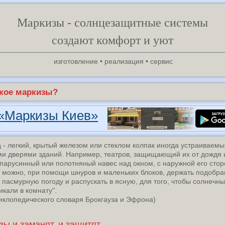
Маркизы - солнцезащитные системы
создают комфорт и уют
изготовление • реализация • сервис
акое маркизы?
Маркизы Киев»
а
- легкий, крытый железом или стеклом колпак иногда устраиваемы
и дверями зданий. Например, театров, защищающий их от дождя и
 парусинный или полотняный навес над окном, с наружной его стор
 можно, при помощи шнуров и маленьких блоков, держать подобр
в пасмурную погоду и распускать в ясную, для того, чтобы солнечн
икали в комнату".
иклопедического словаря Брокгауза и Эфрона)
зы и заманят, и защитят